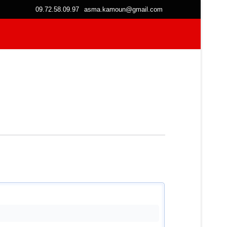
09.72.58.09.97
asma.kamoun@gmail.com
Nos Packs
Tarifs
Formations
F.A.Q